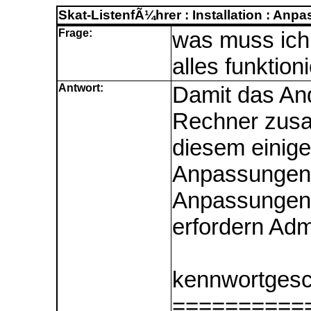
Skat-ListenfÃ¼hrer : Installation : An
Frage:
was muss ich
alles funktioni
Antwort:
Damit das An
Rechner zusa
diesem einige
Anpassungen e
Anpassungen 
erfordern Adm
kennwortgesch
==========