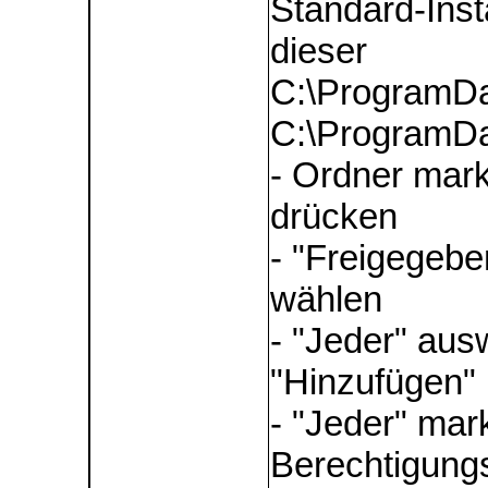
Standard-Inst
dieser
C:\ProgramDa
C:\ProgramDa
- Ordner mark
drücken
- "Freigegebe
wählen
- "Jeder" aus
"Hinzufügen" 
- "Jeder" mar
Berechtigung